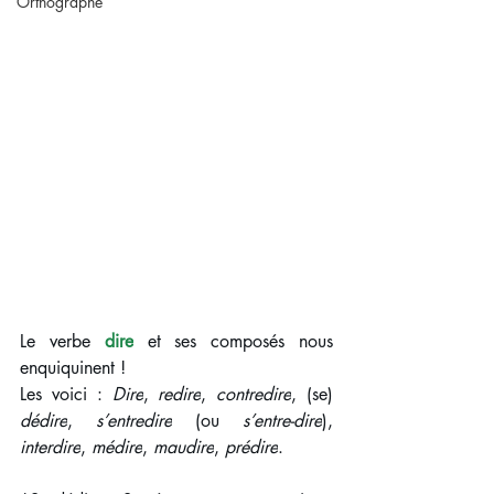
Orthographe
Le verbe 
dire
 et ses composés nous 
enquiquinent !
Les voici : 
Dire
, 
redire
, 
contredire
, (se) 
dédire
, 
s’entredire
 (ou 
s’entre-dire
), 
interdire
, 
médire
, 
maudire
, 
prédire
.