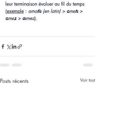
leur terminaison évoluer au fil du temps 
(
exemple
 : 
ama
tis
 (en latin) > 
a
me
ts
 > 
a
me
z
 > 
ai
mez
).
Posts récents
Voir tout