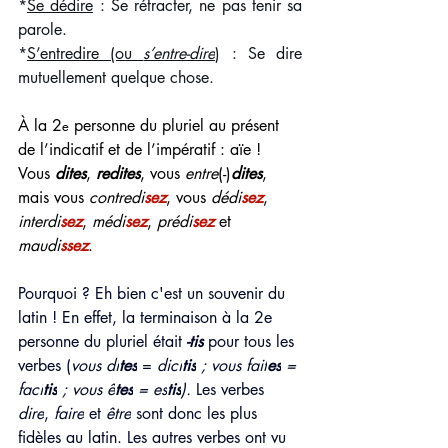
*
Se dédire
 : Se rétracter, ne pas tenir sa 
parole.
*
S’entredire (ou 
s’entre-dire
)
 : Se dire 
mutuellement quelque chose.
À la 2
 personne du pluriel au présent 
e
de l’indicatif et de l’impératif : aïe ! 
Vous 
dites
, 
redites
, vous 
entre
(-)
dites
, 
mais vous 
contredi
sez
, vous 
dédi
sez
, 
interdi
sez
, 
médi
sez
, 
prédi
sez
 et 
maudi
ssez
.
Pourquoi ? Eh bien c'est un souvenir du 
latin ! En effet, la terminaison à la 2e 
personne du pluriel était
 -tis
 pour tous les 
verbes (
vous di
tes
= 
dici
tis
 ; vous fait
es
 = 
faci
tis
 ; vous ê
tes
 = es
tis
).
 Les verbes 
dire
, 
faire
 et 
être
 sont donc les plus 
fidèles au latin. Les autres verbes ont vu 