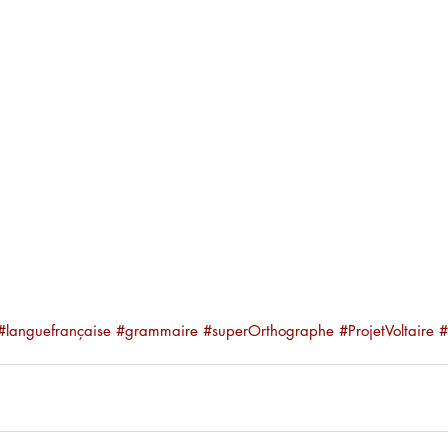
#languefrançaise
#grammaire
#superOrthographe
#ProjetVoltaire
#