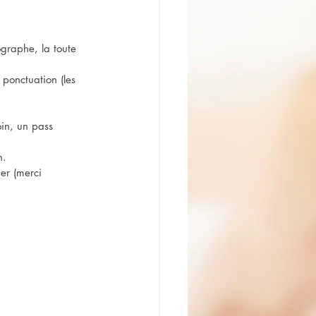
ographe, la toute 
ponctuation (les 
oin, un pass 
n.
er (merci 