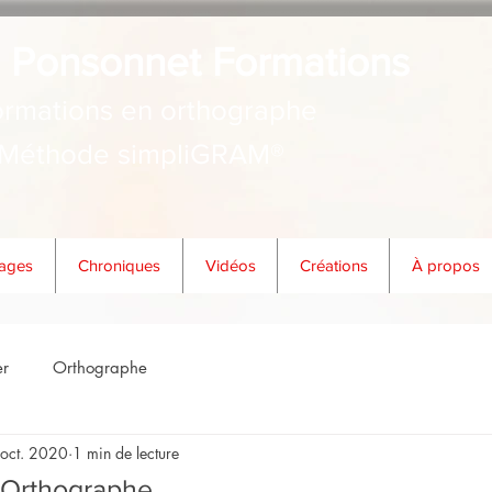
 Ponsonnet Formations
rmations en orthographe
Méthode simpliGRAM®
ages
Chroniques
Vidéos
Créations
À propos
er
Orthographe
 oct. 2020
1 min de lecture
rOrthographe