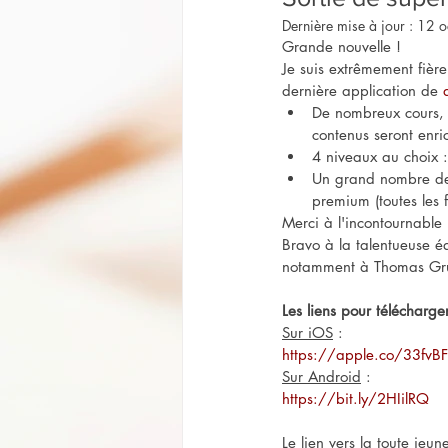
Dernière mise à jour :
12 o
Grande nouvelle ! 
Je suis extrêmement fière
dernière application de 
De nombreux cours, v
contenus seront enr
4 niveaux au choix :
Un grand nombre de q
premium (toutes les 
Merci à l'incontournable 
Bravo à la talentueuse é
notamment à Thomas Grund
Les liens pour télécharger
Sur iOS
 :
https://apple.co/33fvB
Sur Android
 :
https://bit.ly/2HIilRQ
Le lien vers la toute jeu