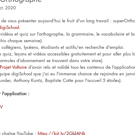
ct. 2020
 de vous présenter aujourd'hui le fruit d'un long travail : superOrth
digiSchool
.
idéos et quiz sur l’orthographe, la grammaire, le vocabulaire et la 
ichis chaque semaine).
 collégiens, lycéens, étudiants et actifs/en recherche d'emploi.
uiz, leçons et vidéos accessibles gratuitement et pour aller plus l
formules d’abonnement se trouvent dans votre store).
Projet Voltaire
 d’avoir relu et validé tous les contenus de l’applicatio
quipe digiSchool que j'ai eu l'immense chance de rejoindre en janvi
er, Anthony Kuntz, Baptiste Cotte pour l'accueil 5 étoiles).
 l'application :
FV
ne chaîne YouTube
 : 
https://bit.ly/2GldANk