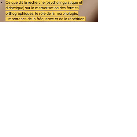
Ce que dit la recherche (psycholinguistique et
didactique) sur la mémorisation des formes
orthographiques, le rôle de la morphologie,
l’importance de la fréquence et de la répétition.
2 - Les stratégies d'apprentissage qui fonctionnent
La voie lexicale et son développement
L'approche morphologique (familles de mots, les
préfixes et suffixes)
Les régularités et règles à enseigner en priorité
La mémorisation active
Concevoir des activités efficaces (dictées, tri de
mots, jeux, carnet personnel…)
MODALITÉS D’ÉVALUATION
Évaluation initiale
:
QCM et autoévaluation
Évaluation finale :
QCM et autoévaluation
DURÉE ET TARIF
En individuel
:
14 heures
de formation
à distance
(quatre demi-journées).
Tarif
: 5
00 €
(
net de TVA
)