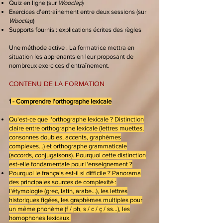
Quiz en ligne (sur
Wooclap
)
Exercices d'entraînement entre deux sessions (sur
Wooclap
)
Supports fournis : explications écrites des règles
Une méthode active :
La formatrice mettra en
situation les apprenants en leur proposant de
nombreux exercices d'entraînement.
CONTENU DE LA FORMATION
​​​1
- Comprendre l’orthographe lexicale
Qu'est-ce que l'orthographe lexicale ? Distinction
claire entre orthographe lexicale (lettres muettes,
consonnes doubles, accents, graphèmes
complexes…) et orthographe grammaticale
(accords, conjugaisons). Pourquoi cette distinction
est-elle fondamentale pour l'enseignement ?
Pourquoi le français est-il si difficile ? Panorama
des principales sources de complexité :
l'étymologie (grec, latin, arabe…), les lettres
historiques figées, les graphèmes multiples pour
un même phonème (f / ph, s / c / ç / ss…), les
homophones lexicaux.