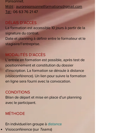
Ponsonnet.
M@il
:
auroreponsonnetformations@gmail.com
Tél
:
06 63 76 21 47
DÉLAIS D'ACCÈS
La formation est accessible 10 jours à partir de la
signature du contrat.
Date et planning à définir entre le formateur et le
stagiaire/l'entreprise.
MODALITÉS D'ACCÈS
L’entrée en formation est possible, après test de
positionnement et constitution du dossier
d’inscription. La formation se déroule à distance
(visioconférence). Un lien pour suivre la formation
en ligne sera fourni avec la convocation.
CONDITIONS
Bilan de départ et mise en place d’un planning
avec le participant.
MÉTHODE
En individuel/en groupe à
distance
Visioconférence (sur
Teams
)