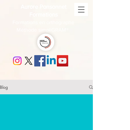
Aurore Ponsonnet
Formations
Formations en orthographe
Méthode simpliGRAM®
Blog