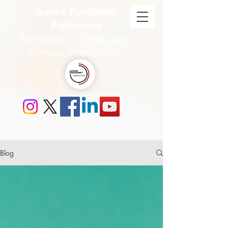
Aurore Ponsonnet
Formations
Formations en orthographe
Méthode simpliGRAM®
Blog