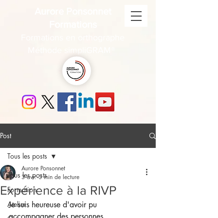
Aurore Ponsonnet
Formations
Formations en orthographe
Méthode simpliGRAM®
Post
Tous les posts
Aurore Ponsonnet
Tous les posts
3 avr.
3 min de lecture
Expérience à la RIVP
Formation
Atelier
Je suis heureuse d'avoir pu 
accompagner des personnes 