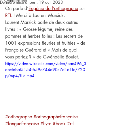
Orthographe
Dernière mise à jour :
19 oct. 2023
On parle d’
Eugénie de l’orthographe
 sur 
RTL
 ! Merci à Laurent Marsick.
Laurent Marsick parle de deux autres 
livres : « Grosse légume, reine des 
pommes et herbes folles : Les secrets de 
1001 expressions fleuries et fruitées » de 
Françoise Guérard et « Mais de quoi 
vous parlez ? » de Gwénaëlle Boulet.
https://video.wixstatic.com/video/bac496_3
abcfabaf5154f659e744a90c7d1d1fc/720
p/mp4/file.mp4
#orthographe
#orthographefrançaise
#languefrançaise
#livre
#book
#rtl