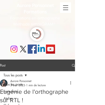
Aurore Ponsonnet
Formations
Formations en orthographe
Méthode simpliGRAM®
Post
Tous les posts
Aurore Ponsonnet
Tous les posts
5 avr. 2023
1 min de lecture
Eugénie de l'orthographe
Formation
Atelier
sur RTL !